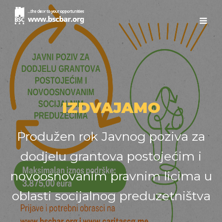
IZDVAJAMO
Produžen rok Javnog poziva za
dodjelu grantova postojećim i
novoosnovanim pravnim licima u
oblasti socijalnog preduzetništva