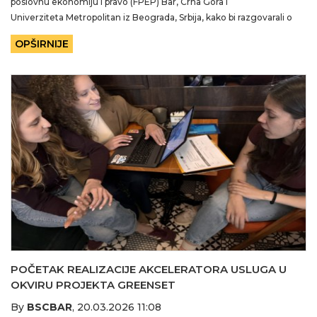
poslovnu ekonomiju i pravo (FPEP) Bar, Crna Gora i
Univerziteta Metropolitan iz Beograda, Srbija, kako bi razgovarali o
budućim mogućnostima
OPŠIRNIJE
POČETAK REALIZACIJE AKCELERATORA USLUGA U
OKVIRU PROJEKTA GREENSET
By
BSCBAR
,
20.03.2026 11:08