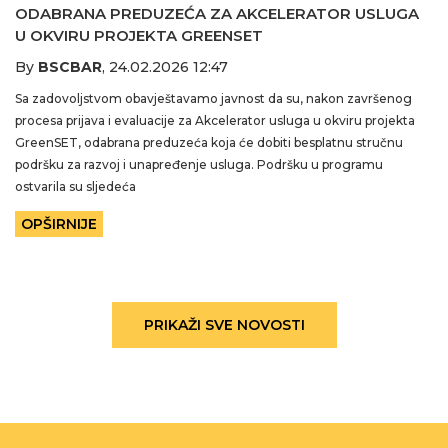
ODABRANA PREDUZEĆA ZA AKCELERATOR USLUGA
U OKVIRU PROJEKTA GREENSET
By
BSCBAR
,
24.02.2026 12:47
Sa zadovoljstvom obavještavamo javnost da su, nakon završenog
procesa prijava i evaluacije za Akcelerator usluga u okviru projekta
GreenSET, odabrana preduzeća koja će dobiti besplatnu stručnu
podršku za razvoj i unapređenje usluga. Podršku u programu
ostvarila su sljedeća
OPŠIRNIJE
PRIKAŽI SVE NOVOSTI