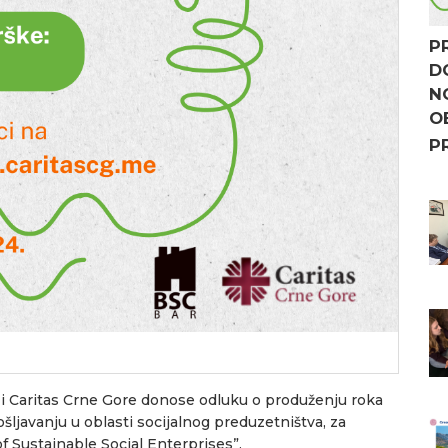
P
D
N
O
P
 i Caritas Crne Gore donose odluku o produženju roka
šljavanju u oblasti socijalnog preduzetništva, za
 Sustainable Social Enterprises”.