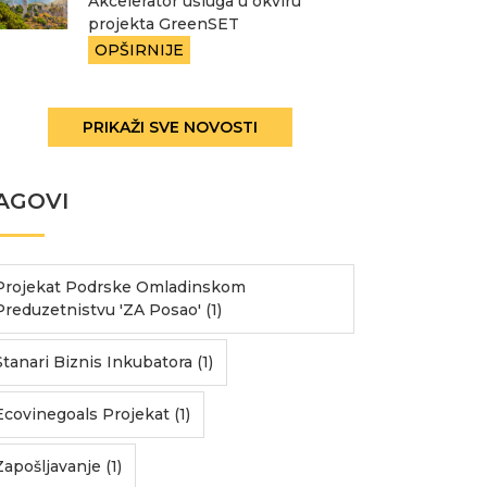
Akcelerator usluga u okviru
projekta GreenSET
OPŠIRNIJE
PRIKAŽI SVE NOVOSTI
AGOVI
Projekat Podrske Omladinskom
Preduzetnistvu 'ZA Posao' (1)
Stanari Biznis Inkubatora (1)
Ecovinegoals Projekat (1)
Zapošljavanje (1)