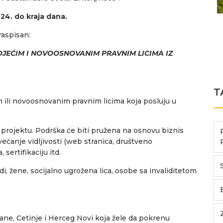
024. do kraja dana.
raspisan:
JEĆIM I NOVOOSNOVANIM PRAVNIM LICIMA IZ
T
m ili novoosnovanim pravnim licima koja posluju u
projektu. Podrška će biti pružena na osnovu biznis
većanje vidljivosti (web stranica, društveno
 sertifikaciju itd.
di, žene, socijalno ugrožena lica, osobe sa invaliditetom
ne, Cetinje i Herceg Novi koja žele da pokrenu