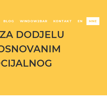
BLOG
WINDOW2BAR
KONTAKT
EN
MNE
 ZA DODJELU
OOSNOVANIM
OCIJALNOG