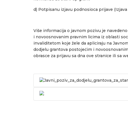
d) Potpisanu izjavu podnosioca prijave (Izjava
Više informacija o javnom pozivu je naveden
i novoosnovanim pravnim licima iz oblasti soc
invaliditetom koje žele da apliciraju na Jav
dodjelu grantova postojećim i novoosnovanim p
obrasce za prijavu sa dna ove stranice ili sa w
Javni_poziv_za_dodjelu_grantova_za_sta