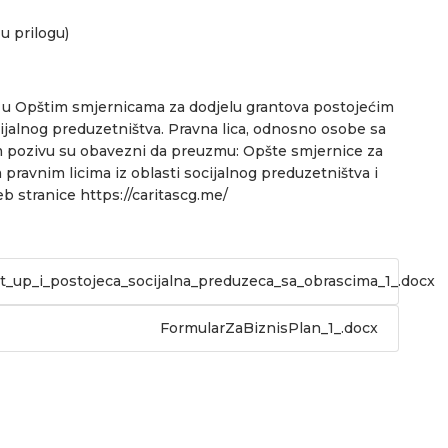
 u prilogu)
o u Opštim smjernicama za dodjelu grantova postojećim
ijalnog preduzetništva. Pravna lica, odnosno osobe sa
nom pozivu su obavezni da preuzmu: Opšte smjernice za
ravnim licima iz oblasti socijalnog preduzetništva i
eb stranice https://caritascg.me/
rt_up_i_postojeca_socijalna_preduzeca_sa_obrascima_1_.docx
FormularZaBiznisPlan_1_.docx