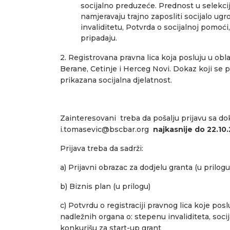
socijalno preduzeće. Prednost u selekcij
namjeravaju trajno zaposliti socijalo ugro
invaliditetu, Potvrda o socijalnoj pomoći
pripadaju.
2. Registrovana pravna lica koja posluju u obl
Berane, Cetinje i Herceg Novi. Dokaz koji se pri
prikazana socijalna djelatnost.
Zainteresovani treba da pošalju prijavu sa d
i.tomasevic@bscbar.org
najkasnije do 22.10
Prijava treba da sadrži:
a) Prijavni obrazac za dodjelu granta (u prilogu
b) Biznis plan (u prilogu)
c) Potvrdu o registraciji pravnog lica koje posl
nadležnih organa o: stepenu invaliditeta, socij
konkurišu za start-up grant