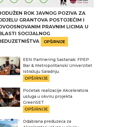
RODUŽEN ROK JAVNOG POZIVA ZA
ODJELU GRANTOVA POSTOJEĆIM I
OVOOSNOVANIM PRAVNIM LICIMA U
BLASTI SOCIJALNOG
REDUZETNIŠTVA
OPŠIRNIJE
EEN Partnering Sastanak: FPEP
Bar & Metropolitanski Univerzitet
Istražuju Saradnju
OPŠIRNIJE
Početak realizacije Akceleratora
usluga u okviru projekta
GreenSET
OPŠIRNIJE
Odabrana preduzeća za