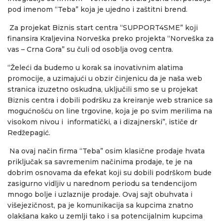
pod imenom “Teba” koja je ujedno i zaštitni brend.
Za projekat Biznis start centra “SUPPORT4SME” koji
finansira Kraljevina Norveška preko projekta “Norveška za
vas – Crna Gora” su čuli od osoblja ovog centra.
“Želeći da budemo u korak sa inovativnim alatima
promocije, a uzimajući u obzir činjenicu da je naša web
stranica izuzetno oskudna, uključili smo se u projekat
Biznis centra i dobili podršku za kreiranje web stranice sa
mogućnošću on line trgovine, koja je po svim merilima na
visokom nivou i informatički, a i dizajnerski”, ističe dr
Redžepagić.
Na ovaj način firma “Teba” osim klasične prodaje hvata
priključak sa savremenim načinima prodaje, te je na
dobrim osnovama da efekat koji su dobili podrškom bude
zasigurno vidljiv u narednom periodu sa tendencijom
mnogo bolje i uzlaznije prodaje. Ovaj sajt obuhvata i
višejezičnost, pa je komunikacija sa kupcima znatno
olakšana kako u zemlji tako i sa potencijalnim kupcima