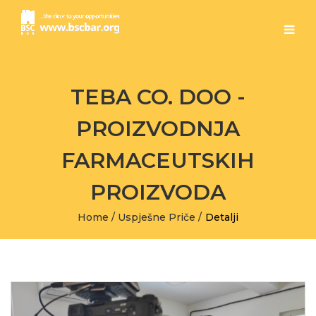
TEBA CO. DOO -
PROIZVODNJA
FARMACEUTSKIH
PROIZVODA
Home
/
Uspješne Priče
/
Detalji