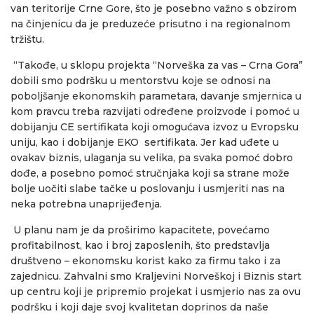
van teritorije Crne Gore, što je posebno važno s obzirom
na činjenicu da je preduzeće prisutno i na regionalnom
tržištu.
“Takođe, u sklopu projekta “Norveška za vas – Crna Gora”
dobili smo podršku u mentorstvu koje se odnosi na
poboljšanje ekonomskih parametara, davanje smjernica u
kom pravcu treba razvijati određene proizvode i pomoć u
dobijanju CE sertifikata koji omogućava izvoz u Evropsku
uniju, kao i dobijanje EKO sertifikata. Jer kad uđete u
ovakav biznis, ulaganja su velika, pa svaka pomoć dobro
dođe, a posebno pomoć stručnjaka koji sa strane može
bolje uočiti slabe tačke u poslovanju i usmjeriti nas na
neka potrebna unaprijeđenja.
U planu nam je da proširimo kapacitete, povećamo
profitabilnost, kao i broj zaposlenih, što predstavlja
društveno – ekonomsku korist kako za firmu tako i za
zajednicu. Zahvalni smo Kraljevini Norveškoj i Biznis start
up centru koji je pripremio projekat i usmjerio nas za ovu
podršku i koji daje svoj kvalitetan doprinos da naše