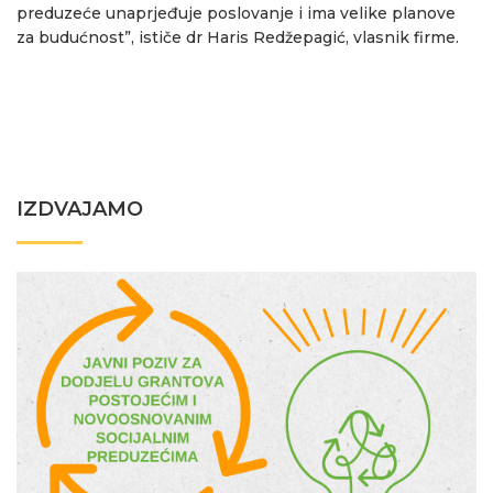
preduzeće unaprjeđuje poslovanje i ima velike planove
za budućnost”, ističe dr Haris Redžepagić, vlasnik firme.
IZDVAJAMO