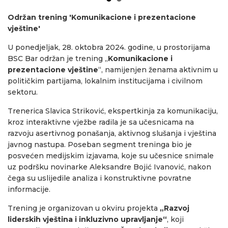
Održan trening 'Komunikacione i prezentacione
vještine'
U ponedjeljak, 28. oktobra 2024. godine, u prostorijama
BSC Bar održan je trening „
Komunikacione i
prezentacione vještine
“, namijenjen ženama aktivnim u
političkim partijama, lokalnim institucijama i civilnom
sektoru.
Trenerica Slavica Striković, ekspertkinja za komunikaciju,
kroz interaktivne vježbe radila je sa učesnicama na
razvoju asertivnog ponašanja, aktivnog slušanja i vještina
javnog nastupa. Poseban segment treninga bio je
posvećen medijskim izjavama, koje su učesnice snimale
uz podršku novinarke Aleksandre Bojić Ivanović, nakon
čega su uslijedile analiza i konstruktivne povratne
informacije.
Trening je organizovan u okviru projekta
„Razvoj
liderskih vještina i inkluzivno upravljanje“
, koji