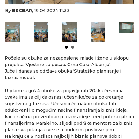
By
BSCBAR
,
19.04.2024 11:33
Počele su obuke za nezaposlene mlade i žene u sklopu
projekta 'Vještine za posao: Crna Gora-Albanija'.
Juče i danas se održava obuka 'Strateško planiranje i
biznis model'.
U planu su još 4 obuke za prijavljenih 20ak učesnima.
Svaka ima za cilj da osnaži učesnike/ce za pokretanje
sopstvenog biznisa. Učesnici će nakon obuka biti
edukovani i o mogućim načina finansiranja biznis ideja,
kao i načinu prezentiranja biznis ideje pred potencijalnim
finansijerima. Paralelno, slijedi podrška mentora za biznis
plan i sva pitanja u vezi sa budućim poslovanjem.
Na kraju će 5 nosilaca najboljih biznis planova dobiti