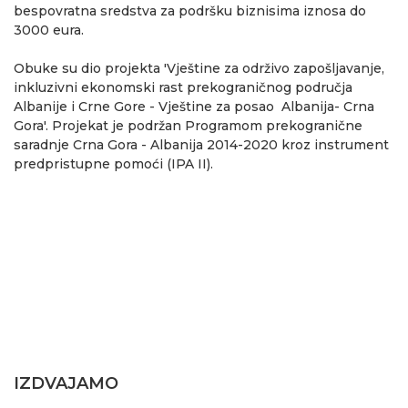
bespovratna sredstva za podršku biznisima iznosa do
3000 eura.
Obuke su dio projekta 'Vještine za održivo zapošljavanje,
inkluzivni ekonomski rast prekograničnog područja
Albanije i Crne Gore - Vještine za posao Albanija- Crna
Gora'. Projekat je podržan Programom prekogranične
saradnje Crna Gora - Albanija 2014-2020 kroz instrument
predpristupne pomoći (IPA II).
IZDVAJAMO