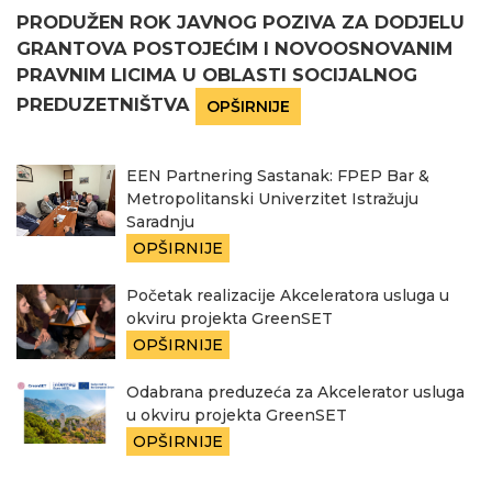
PRODUŽEN ROK JAVNOG POZIVA ZA DODJELU
GRANTOVA POSTOJEĆIM I NOVOOSNOVANIM
PRAVNIM LICIMA U OBLASTI SOCIJALNOG
PREDUZETNIŠTVA
OPŠIRNIJE
EEN Partnering Sastanak: FPEP Bar &
Metropolitanski Univerzitet Istražuju
Saradnju
OPŠIRNIJE
Početak realizacije Akceleratora usluga u
okviru projekta GreenSET
OPŠIRNIJE
Odabrana preduzeća za Akcelerator usluga
u okviru projekta GreenSET
OPŠIRNIJE