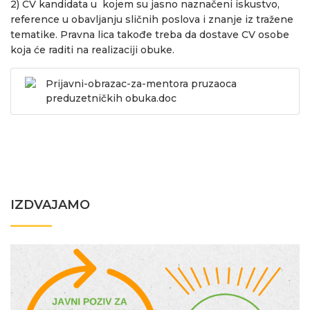
2) CV kandidata u kojem su jasno naznačeni iskustvo,
reference u obavljanju sličnih poslova i znanje iz tražene
tematike. Pravna lica takođe treba da dostave CV osobe
koja će raditi na realizaciji obuke.
Prijavni-obrazac-za-mentora pruzaoca
preduzetničkih obuka.doc
IZDVAJAMO