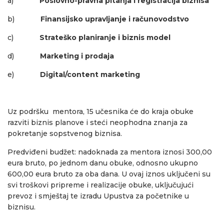
a)
Poslovno-pravna pitanja i registracija biznisa
b)
Finansijsko upravljanje i računovodstvo
c)
Strateško planiranje i biznis model
d)
Marketing i prodaja
e)
Digital/content marketing
Uz podršku mentora, 15 učesnika će do kraja obuke
razviti biznis planove i steći neophodna znanja za
pokretanje sopstvenog biznisa.
Predviđeni budžet: nadoknada za mentora iznosi 300,00
eura bruto, po jednom danu obuke, odnosno ukupno
600,00 eura bruto za oba dana. U ovaj iznos uključeni su
svi troškovi pripreme i realizacije obuke, uključujući
prevoz i smještaj te izradu Upustva za početnike u
biznisu.