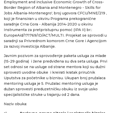
Employment and inclusive Economic Growth of Cross-
Border Region of Albania and Montenegro - Skills for
Jobs Albania-Montenegro', broj ugovora CFCU/MNE/219 ,
koji je finansiran u okviru Programa prekogranične
saradnje Crna Gora - Albanija 2014-2020 u okviru
Instrumenta za pretpristupnu pomoć (IPA II) br.:
EuropeAid/171769/ID/ACT/MULTI. Projekat se sprovodi u
saradnji sa Privrednom komorom Crne Gore i Agencijom
za razvoj investicija Albanije.
Javnim pozivom za sprovođenje paketa usluga za mlade
(15-29 godina) i žene predviđena su dva seta usluga. Prvi
set odnosi se na usluge od strane mentora koji su dužni
sprovesti uvodne obuke i kreirati kratak priručnik
Uputstva za početnike u biznisu. Ukupan broj pružalaca
mentoring usluga je 5. Pružalac mentoring usluga je
dužan sprovesti preduzetničku obuku iz svoje usko
specijalističke struke u trajanju od 2 dana.
Naziv obuka: