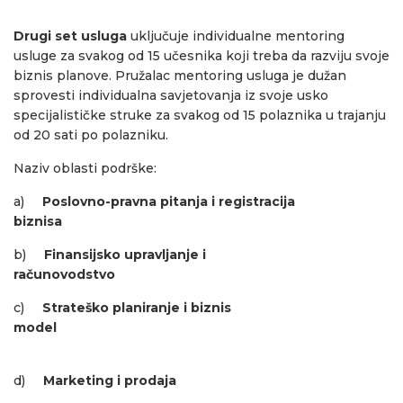
Drugi set usluga
uključuje individualne mentoring
usluge za svakog od 15 učesnika koji treba da razviju svoje
biznis planove. Pružalac mentoring usluga je dužan
sprovesti individualna savjetovanja iz svoje usko
specijalističke struke za svakog od 15 polaznika u trajanju
od 20 sati po polazniku.
Naziv oblasti podrške:
a)
Poslovno-pravna pitanja i registracija
bizni
b)
Finansijsko upravljanje i
računovodst
c)
Strateško planiranje i biznis
model
d)
Marketing i prodaja