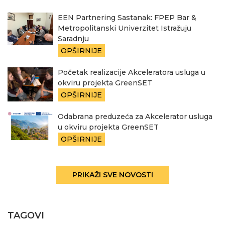
EEN Partnering Sastanak: FPEP Bar &
Metropolitanski Univerzitet Istražuju
Saradnju
OPŠIRNIJE
Početak realizacije Akceleratora usluga u
okviru projekta GreenSET
OPŠIRNIJE
Odabrana preduzeća za Akcelerator usluga
u okviru projekta GreenSET
OPŠIRNIJE
PRIKAŽI SVE NOVOSTI
TAGOVI