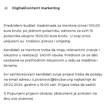
e)
Digital/content marketing
Predviđeni budžet: Nadoknada za mentora iznosi 100,00
eura bruto, po jednom polazniku, odnosno za svih 15
polaznika ukupno 1500,00 eura bruto. U ovaj iznos
uključeni su troškovi, prevoz i smještaj
Kandidati za mentore treba da imaju relevantno znanje i
iskustvo u realizaciji sličnih obuka. Prednost će se dati
osobama sa prethodnim iskustvom u radu sa mladima i
ženama.
Svi zainteresovani kandidati svoje prijave treba da pošalju
na email adresu: s.jovanovic@bscbar.org najkasnije do
29.02.2024. godine u 16.00 sati. Prijava treba da sadrži:
1) Popunjeni prijavni obrazac (dokument je priložen na
dnu ove stranice)