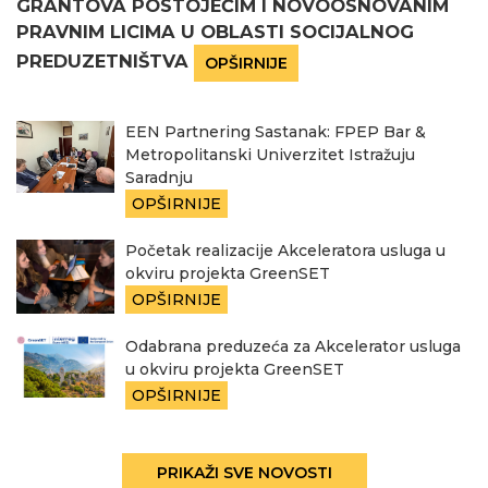
GRANTOVA POSTOJEĆIM I NOVOOSNOVANIM
PRAVNIM LICIMA U OBLASTI SOCIJALNOG
PREDUZETNIŠTVA
OPŠIRNIJE
EEN Partnering Sastanak: FPEP Bar &
Metropolitanski Univerzitet Istražuju
Saradnju
OPŠIRNIJE
Početak realizacije Akceleratora usluga u
okviru projekta GreenSET
OPŠIRNIJE
Odabrana preduzeća za Akcelerator usluga
u okviru projekta GreenSET
OPŠIRNIJE
PRIKAŽI SVE NOVOSTI