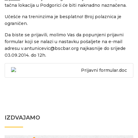
tačna lokacija u Podgorici će biti naknadno naznačena.
Učešće na treninzima je besplatno! Broj polaznica je
ograničen.
Da biste se prijavili, molimo Vas da popunjeni prijavni
formular koji se nalazi u nastavku pošaljete na e-mail
adresu
v.antunicevic@bscbar.org
najkasnije do srijede
03.09.2014. do 12h.
Prijavni formular.doc
IZDVAJAMO