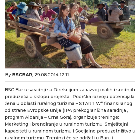
By
BSCBAR
,
29.08.2014 12:11
BSC Bar u saradnji sa Direkcijom za razvoj malih i srednjih
preduzeća u sklopu projekta „Podrška razvoju potencijala
žena u oblasti ruralnog turizma – START W“ finansiranog
od strane Evropske unije (IPA prekogranična saradnja ,
program Albanija – Crna Gora), organizuje treninge:
Marketing i brendiranje u ruralnom turizmu, Smještajni
kapaciteti u ruralnom turizmu i Socijalno preduzetništvo u
ruralnom turizmu. Treninzi će se održati u Baru i