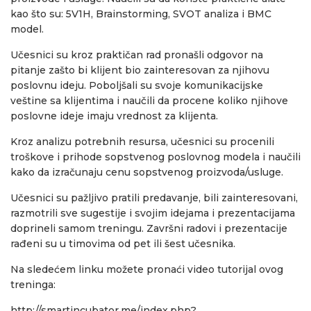
kao što su: 5V1H, Brainstorming, SVOT analiza i BMC
model.
Učesnici su kroz praktičan rad pronašli odgovor na
pitanje zašto bi klijent bio zainteresovan za njihovu
poslovnu ideju. Poboljšali su svoje komunikacijske
veštine sa klijentima i naučili da procene koliko njihove
poslovne ideje imaju vrednost za klijenta.
Kroz analizu potrebnih resursa, učesnici su procenili
troškove i prihode sopstvenog poslovnog modela i naučili
kako da izračunaju cenu sopstvenog proizvoda/usluge.
Učesnici su pažljivo pratili predavanje, bili zainteresovani,
razmotrili sve sugestije i svojim idejama i prezentacijama
doprineli samom treningu. Završni radovi i prezentacije
rađeni su u timovima od pet ili šest učesnika.
Na sledećem linku možete pronaći video tutorijal ovog
treninga:
http://smartincubator.me/index.php?