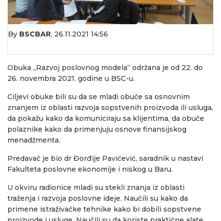
By
BSCBAR
,
26.11.2021 14:56
Obuka „Razvoj poslovnog modela“ održana je od 22. do
26. novembra 2021. godine u BSC-u.
Ciljevi obuke bili su da se mladi obuče sa osnovnim
znanjem iz oblasti razvoja sopstvenih proizvoda ili usluga,
da pokažu kako da komuniciraju sa klijentima, da obuče
polaznike kako da primenjuju osnove finansijskog
menadžmenta.
Predavač je bio dr Đorđije Pavićević, saradnik u nastavi
Fakulteta poslovne ekonomije i niskog u Baru.
U okviru radionice mladi su stekli znanja iz oblasti
traženja i razvoja poslovne ideje. Naučili su kako da
primene istraživačke tehnike kako bi dobili sopstvene
proizvode i usluge. Naučili su da koriste praktične alate