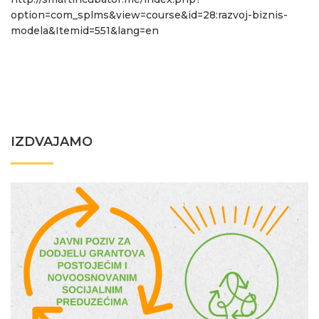
option=com_splms&view=course&id=28:razvoj-biznis-
modela&Itemid=551&lang=en
IZDVAJAMO