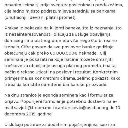
pravnim licima tj. prije svega zaposlenima u preduzećima,
čije radno mjesto podrazumijeva saradnju sa bankama
(unutrašnji i devizni platni promet).
Praksa je pokazala da klijenti banaka, što iz neznanja, što
iz nezainteresovanosti, plaćaju za usluge obavljanja
domaćeg i ino platnog prometa više nego što bi realno
trebalo. Cifre govore da sve poslovne banke godišnje
obračunaju čak preko 60.000.000€ naknade. Cilj
seminara je pokazati na koje načine možete smanjiti
troškove za obavljanje usluga platnog prometa, i na taj
način direktno uticati na poslovni rezultat. Konkretnim
primjerima, sa konkretnim ciframa, želimo pokazati kako
treba da koristite određene bankarske priozvode.
Na dnu stranice je agenda seminara kao i formular za
prijavu. Popunjeni formular je potrebno dostaviti na e-
mail
savjeti@t-com.me
i
v.antunicevic@bscbar.org
do 10.
decembra 2015. godine.
U slučaju potrebe za dodatnim pojašnjenjima, kao i za