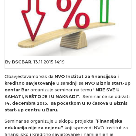
By
BSCBAR
,
13.11.2015 14:19
Obavještavamo Vas da
NVO Institut za finansijsko i
kreditno savjetovanje
u saradnji sa
NVO
Biznis start-up
centar Bar
organizuje seminar na temu
“NIJE SVE U
KAMATI, NEŠTO JE I U NAKNADI”
. Seminar će se održati
14. decembra 2015. sa početkom u 10 časova u Biznis
start
-up
centru u Baru.
Seminar se organizuje u sklopu projekta
”F
inansijska
edukacija nije za ocjenu”
koji sprovodi NVO Institut za
finansijsko i kreditno savjetovanje i namijenjen je