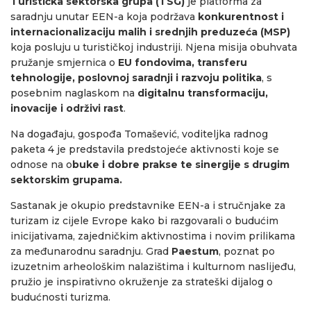
Turistička sektorska grupa (TSG)
je platforma za
saradnju unutar EEN-a koja podržava
konkurentnost i
internacionalizaciju malih i srednjih preduzeća (MSP)
koja posluju u turističkoj industriji. Njena misija obuhvata
pružanje smjernica o
EU fondovima, transferu
tehnologije, poslovnoj saradnji i razvoju politika
, s
posebnim naglaskom na
digitalnu transformaciju,
inovacije i održivi rast
.
Na događaju, gospođa Tomašević, voditeljka radnog
paketa 4 je predstavila predstojeće aktivnosti koje se
odnose na o
buke i dobre prakse te sinergije s drugim
sektorskim grupama.
Sastanak je okupio predstavnike EEN-a i stručnjake za
turizam iz cijele Evrope kako bi razgovarali o budućim
inicijativama, zajedničkim aktivnostima i novim prilikama
za međunarodnu saradnju. Grad
Paestum
, poznat po
izuzetnim arheološkim nalazištima i kulturnom naslijeđu,
pružio je inspirativno okruženje za strateški dijalog o
budućnosti turizma.