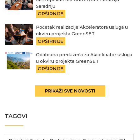
Saradnju
OPŠIRNIJE
Početak realizacije Akceleratora usluga u
okviru projekta GreenSET
OPŠIRNIJE
Odabrana preduzeća za Akcelerator usluga
u okviru projekta GreenSET
OPŠIRNIJE
PRIKAŽI SVE NOVOSTI
TAGOVI