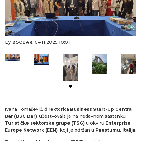
By
BSCBAR
,
04.11.2025 10:01
Ivana Tomašević, direktorica
Business Start-Up Centra
Bar (BSC Bar)
, učestvovala je na nedavnom sastanku
Turističke sektorske grupe (TSG)
u okviru
Enterprise
Europe Network (EEN)
, koji je održan u
Paestumu, Italija
.