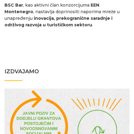
BSC Bar
, kao aktivni član konzorcijuma
EEN
Montenegro
, nastavlja doprinositi naporima mreže u
unapređenju
inovacija, prekogranične saradnje i
održivog razvoja u turističkom sektoru
.
IZDVAJAMO