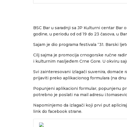
BSC Bar u saradnji sa JP Kulturni centar Bar o
godine, u periodu od od 19 do 23 časova, u Bar
Sajam je dio programa festivala “31. Barski lje
Cilj sajma je promocija crnogorske ručne radino
i kulturnim nasljeđem Crne Gore. U okviru saj
Svi zainteresovani izlagači suvenira, domaće ra
prijaviti preko aplikacionog formulara (na dnu 
Popunjeni aplikacioni formular, popunjenu prija
potrebno je poslati na mail adresu i.tomasev
Napominjemo da izlagači koji prvi put apliciraj
link do facebook strane.