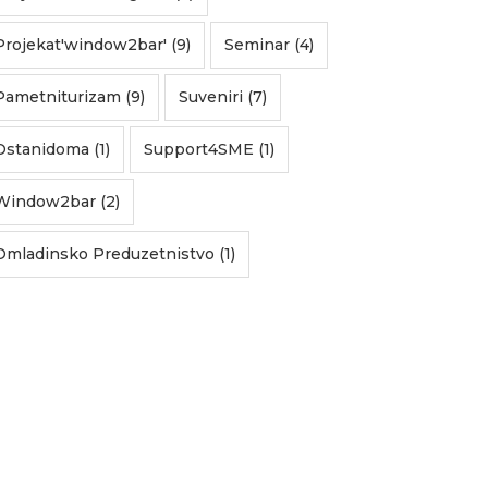
Projekat'window2bar' (9)
Seminar (4)
Pametniturizam (9)
Suveniri (7)
Ostanidoma (1)
Support4SME (1)
Window2bar (2)
Omladinsko Preduzetnistvo (1)