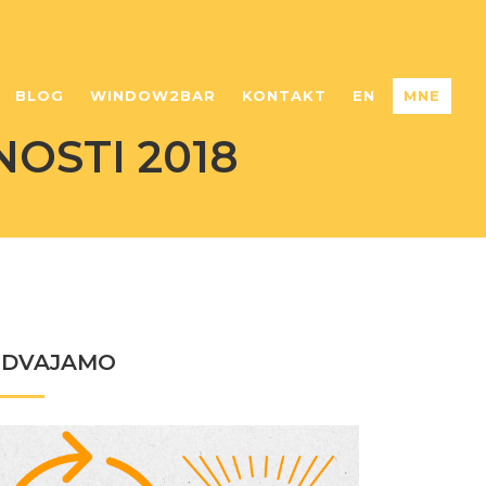
BLOG
WINDOW2BAR
KONTAKT
EN
MNE
OSTI 2018
ZDVAJAMO