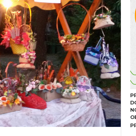
P
D
N
O
P