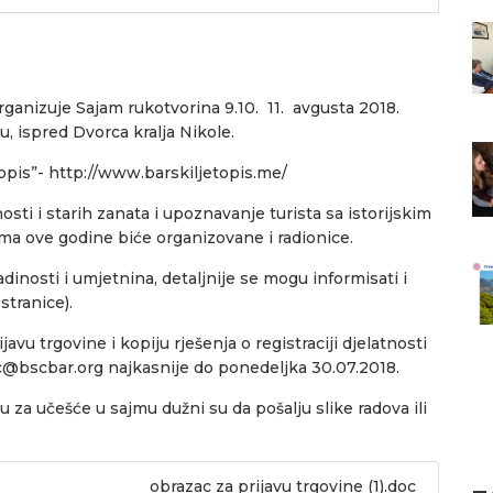
rganizuje Sajam rukotvorina 9.10. 11. avgusta 2018.
u, ispred Dvorca kralja Nikole.
topis”-
http://www.barskiljetopis.me/
sti i starih zanata i upoznavanje turista sa istorijskim
ma ove godine biće organizovane i radionice.
dinosti i umjetnina, detaljnije se mogu informisati i
stranice).
vu trgovine i kopiju rješenja o registraciji djelatnosti
ic@bscbar.org najkasnije do ponedeljka 30.07.2018.
u za učešće u sajmu dužni su da pošalju slike radova ili
obrazac za prijavu trgovine (1).doc