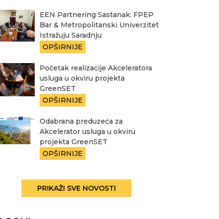
EEN Partnering Sastanak: FPEP
Bar & Metropolitanski Univerzitet
Istražuju Saradnju
OPŠIRNIJE
Početak realizacije Akceleratora
usluga u okviru projekta
GreenSET
OPŠIRNIJE
Odabrana preduzeća za
Akcelerator usluga u okviru
projekta GreenSET
OPŠIRNIJE
PRIKAŽI SVE NOVOSTI