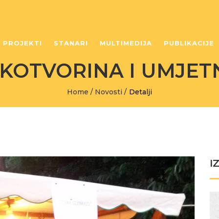
PROJEKTI
STANARI
MULTIMEDIJA
PUBLIKACIJE
KOTVORINA I UMJETN
Home
/
Novosti
/
Detalji
I