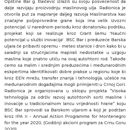
Opštine Bar g. Raičević izrazili su svoju posvećenost da
dalje razvijaju proizvodnju maslinovog ulja. Radionica je
otvorila put za mapiranje daljeg razvoja Maslinarstva kao
značajne poljoprivredne grane koja ima velik izvozni
potencijal. U narednom periodu kroz donatorsku podršku,
projekat koji se realizuje kroz Grant šemu 'Naučni
potencijal u službi inovacija' BSC Bar i preduzeće Barska
uljara če pribaviti opremu - meteo stanice i dron kako bi u
saradnji sa stručnjacima mapirali nedostatke u uzgoju
maslina koje znatno utiču na ovaj autohtoni rod. Takođe
ćemo sa malim i srednjim preduzećima i međunarodnim
eskpertima identifikovati dobre prakse u regionu koje bi
kroz EEN mrežu, transfer znanja i tehnologija, učešće na
međunarodnim događajima mogli primijeniti u Crnoj Gori.
Radionica je organizovana u sklopu projekta ”Visoka
tehnologija za održiv razvoj autohtonih sorti masline i
inovacije u tradicionalnom lancu vrijednosti hrane” koju
BSC Bar sprovodi sa Barskom uljarom a koji je podržan
kroz IPA II - Annual Action Programme for Montenegro
for the year 2020, (Godišnji akcioni program za Crnu Goru
2020)