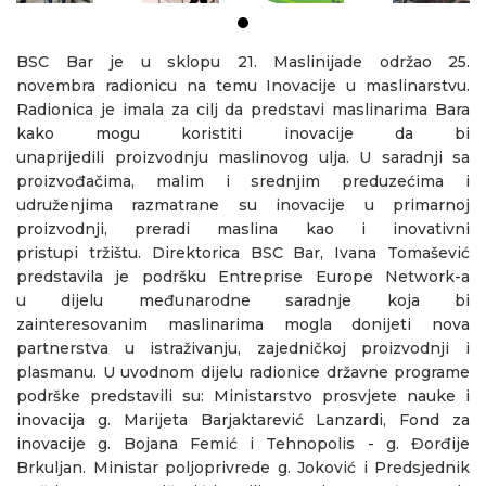
BSC Bar je u sklopu 21. Maslinijade održao 25.
novembra radionicu na temu Inovacije u maslinarstvu.
Radionica je imala za cilj da predstavi maslinarima Bara
kako mogu koristiti inovacije da bi
unaprijedili proizvodnju maslinovog ulja. U saradnji sa
proizvođačima, malim i srednjim preduzećima i
udruženjima razmatrane su inovacije u primarnoj
proizvodnji, preradi maslina kao i inovativni
pristupi tržištu. Direktorica BSC Bar, Ivana Tomašević
predstavila je podršku Entreprise Europe Network-a
u dijelu međunarodne saradnje koja bi
zainteresovanim maslinarima mogla donijeti nova
partnerstva u istraživanju, zajedničkoj proizvodnji i
plasmanu. U uvodnom dijelu radionice državne programe
podrške predstavili su: Ministarstvo prosvjete nauke i
inovacija g. Marijeta Barjaktarević Lanzardi, Fond za
inovacije g. Bojana Femić i Tehnopolis - g. Đorđije
Brkuljan. Ministar poljoprivrede g. Joković i Predsjednik