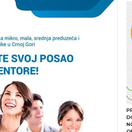
P
D
N
O