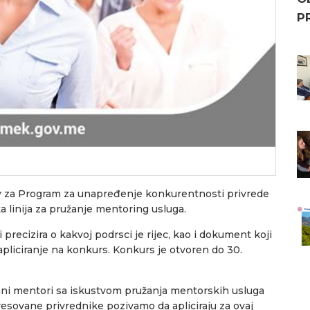
P
iv za Program za unapređenje konkurentnosti privrede
a linija za pružanje mentoring usluga.
precizira o kakvoj podrsci je rijec, kao i dokument koji
liciranje na konkurs. Konkurs je otvoren do 30.
ani mentori sa iskustvom pružanja mentorskih usluga
resovane privrednike pozivamo da apliciraju za ovaj