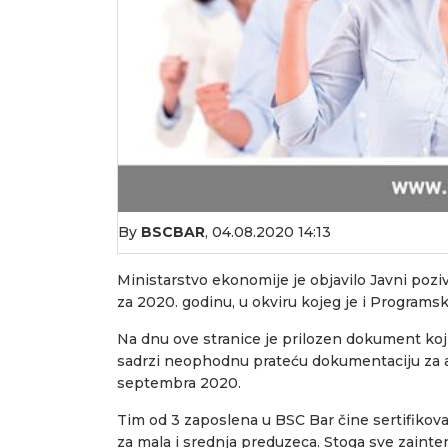
By
BSCBAR
,
04.08.2020 14:13
Ministarstvo ekonomije je objavilo Javni poz
za 2020. godinu, u okviru kojeg je i Programsk
Na dnu ove stranice je prilozen dokument koji 
sadrzi neophodnu prateću dokumentaciju za ap
septembra 2020.
Tim od 3 zaposlena u BSC Bar čine sertifikov
za mala i srednja preduzeca. Stoga sve zainte