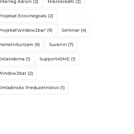
Interreg Adrion (2)
Mikrokrediti (2)
Projekat Ecovinegoals (2)
Projekat'window2bar' (9)
Seminar (4)
Pametniturizam (9)
Suveniri (7)
Ostanidoma (1)
Support4SME (1)
Window2bar (2)
Omladinsko Preduzetnistvo (1)