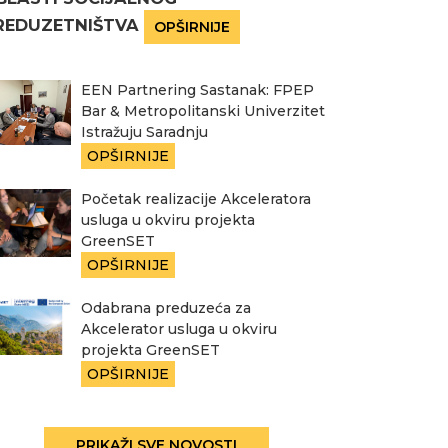
REDUZETNIŠTVA
OPŠIRNIJE
EEN Partnering Sastanak: FPEP
Bar & Metropolitanski Univerzitet
Istražuju Saradnju
OPŠIRNIJE
Početak realizacije Akceleratora
usluga u okviru projekta
GreenSET
OPŠIRNIJE
Odabrana preduzeća za
Akcelerator usluga u okviru
projekta GreenSET
OPŠIRNIJE
PRIKAŽI SVE NOVOSTI