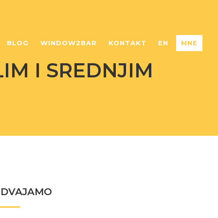
BLOG
WINDOW2BAR
KONTAKT
EN
MNE
IM I SREDNJIM
ZDVAJAMO