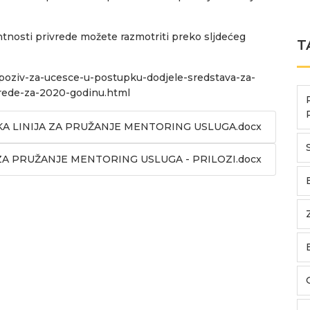
tnosti privrede možete razmotriti preko sljdećeg
T
poziv-za-ucesce-u-postupku-dodjele-sredstava-za-
rede-za-2020-godinu.html
 LINIJA ZA PRUŽANJE MENTORING USLUGA.docx
A PRUŽANJE MENTORING USLUGA - PRILOZI.docx