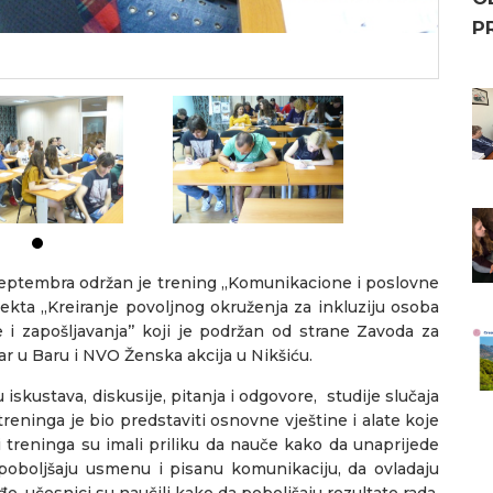
P
septembra održan je trening ,,Komunikacione i poslovne
jekta ,,Kreiranje povoljnog okruženja za inkluziju osoba
e i zapošljavanja’’ koji je podržan od strane Zavoda za
ar u Baru i NVO Ženska akcija u Nikšiću.
iskustava, diskusije, pitanja i odgovore, studije slučaja
j treninga je bio predstaviti osnovne vještine i alate koje
i treninga su imali priliku da nauče kako da unaprijede
poboljšaju usmenu i pisanu komunikaciju, da ovladaju
, učesnici su naučili kako da poboljšaju rezultate rada,