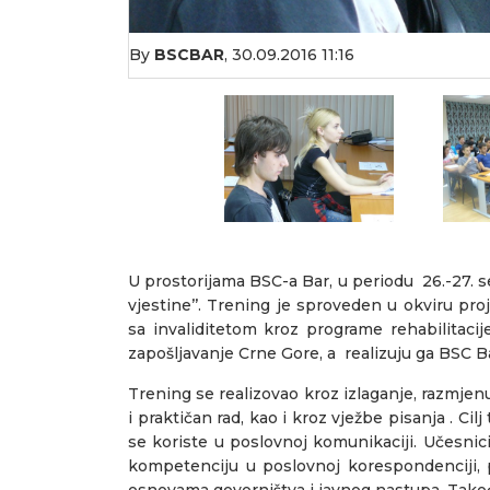
By
BSCBAR
,
30.09.2016 11:16
U prostorijama BSC-a Bar, u periodu 26.-27. 
vjestine’’. Trening je sproveden u okviru pro
sa invaliditetom kroz programe rehabilitacij
zapošljavanje Crne Gore, a realizuju ga BSC B
Trening se realizovao kroz izlaganje, razmjenu 
i praktičan rad, kao i kroz vježbe pisanja . Cil
se koriste u poslovnoj komunikaciji. Učesnic
kompetenciju u poslovnoj korespondenciji, 
osnovama govorništva i javnog nastupa. Takođe