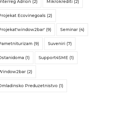
Interreg Adrion (2)
Mikrokrediti (2)
Projekat Ecovinegoals (2)
Projekat'window2bar' (9)
Seminar (4)
Pametniturizam (9)
Suveniri (7)
Ostanidoma (1)
Support4SME (1)
Window2bar (2)
Omladinsko Preduzetnistvo (1)