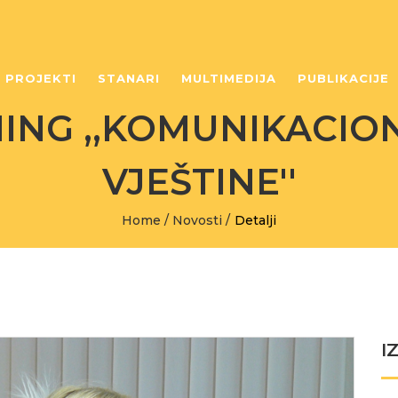
PROJEKTI
STANARI
MULTIMEDIJA
PUBLIKACIJE
ING ,,KOMUNIKACION
VJEŠTINE''
Home
/
Novosti
/
Detalji
I