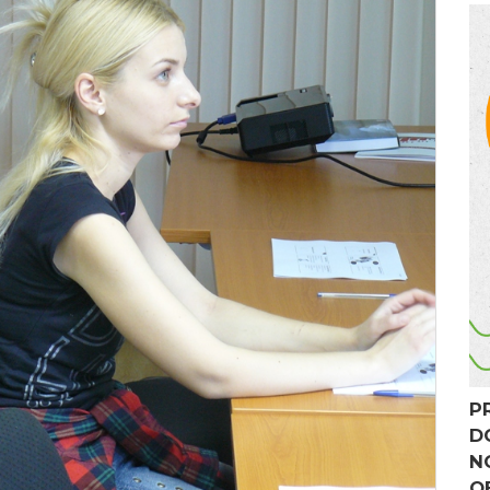
P
D
N
O