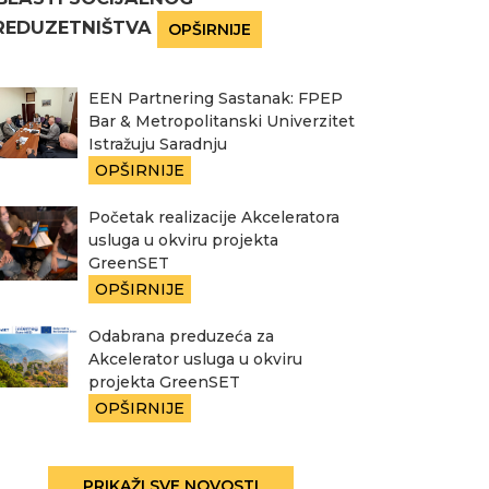
REDUZETNIŠTVA
OPŠIRNIJE
EEN Partnering Sastanak: FPEP
Bar & Metropolitanski Univerzitet
Istražuju Saradnju
OPŠIRNIJE
Početak realizacije Akceleratora
usluga u okviru projekta
GreenSET
OPŠIRNIJE
Odabrana preduzeća za
Akcelerator usluga u okviru
projekta GreenSET
OPŠIRNIJE
PRIKAŽI SVE NOVOSTI