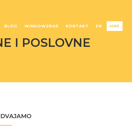
BLOG
WINDOW2BAR
KONTAKT
EN
MNE
E I POSLOVNE
ZDVAJAMO