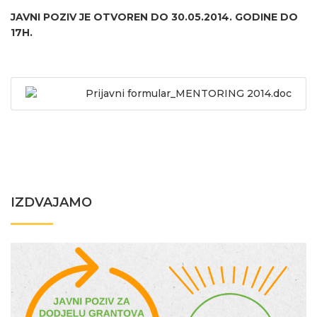
JAVNI POZIV JE OTVOREN DO
30.
0
5
.
201
4
. GODINE
DO
17H.
Prijavni formular_MENTORING 2014.doc
IZDVAJAMO