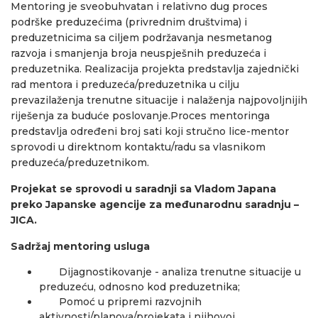
Mentoring je sveobuhvatan i relativno dug proces
podrške preduzećima (privrednim društvima) i
preduzetnicima sa ciljem podržavanja nesmetanog
razvoja i smanjenja broja neuspješnih preduzeća i
preduzetnika. Realizacija projekta predstavlja zajednički
rad mentora i preduzeća/preduzetnika u cilju
prevazilaženja trenutne situacije i nalaženja najpovoljnijih
riješenja za buduće poslovanje.Proces mentoringa
predstavlja određeni broj sati koji stručno lice-mentor
sprovodi u direktnom kontaktu/radu sa vlasnikom
preduzeća/preduzetnikom.
Projekat se sprovodi u saradnji sa Vladom Japana
preko Japanske agencije za međunarodnu saradnju –
JICA.
Sadržaj mentoring usluga
Dijagnostikovanje - analiza trenutne situacije u
preduzeću, odnosno kod preduzetnika;
Pomoć u pripremi razvojnih
aktivnosti/planova/projekata i njihovoj