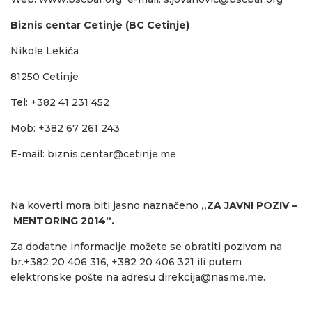
Biznis centar Cetinje (BC Cetinje)
Nikole Lekića
81250 Cetinje
Tel: +382 41 231 452
Mob: +382 67 261 243
E-mail:
biznis.centar@cetinje.me
Na koverti mora biti jasno naznačeno
„ZA JAVNI POZIV –
MENTORING 2014“.
Za dodatne informacije možete se obratiti pozivom na
br.+382 20 406 316, +382 20 406 321 ili putem
elektronske pošte na adresu
direkcija@nasme.me
.