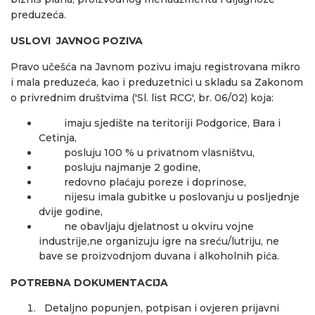
preduzeća.
USLOVI JAVNOG POZIVA
Pravo učešća na Javnom pozivu imaju registrovana mikro
i mala preduzeća, kao i preduzetnici u skladu sa Zakonom
o privrednim društvima ('Sl. list RCG', br. 06/02) koja:
imaju sjedište na teritoriji Podgorice, Bara i
Cetinja,
posluju 100 % u privatnom vlasništvu,
posluju najmanje 2 godine,
redovno plaćaju poreze i doprinose,
nijesu imala gubitke u poslovanju u posljednje
dvije godine,
ne obavljaju djelatnost u okviru vojne
industrije,ne organizuju igre na sreću/lutriju, ne
bave se proizvodnjom duvana i alkoholnih pića.
POTREBNA DOKUMENTACIJA
Detaljno popunjen, potpisan i ovjeren prijavni