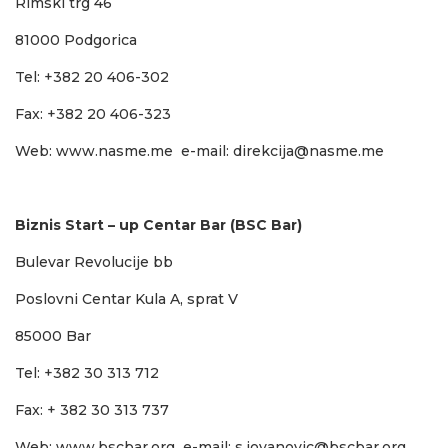
Rimski trg 46
81000 Podgorica
Tel: +382 20 406-302
Fax: +382 20 406-323
Web:
www.nasme.me
e-mail:
direkcija@nasme.me
Biznis Start – up Centar Bar (BSC Bar)
Bulevar Revolucije bb
Poslovni Centar Kula A, sprat V
85000 Bar
Tel: +382 30 313 712
Fax: + 382 30 313 737
Web:
www.bscbar.org
e-mail:
s.jovanovic@bscbar.org