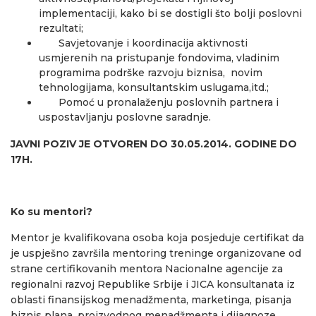
implementaciji, kako bi se dostigli što bolji poslovni
rezultati;
Savjetovanje i koordinacija aktivnosti
usmjerenih na pristupanje fondovima, vladinim
programima podrške razvoju biznisa, novim
tehnologijama, konsultantskim uslugama,itd.;
Pomoć u pronalaženju poslovnih partnera i
uspostavljanju poslovne saradnje.
JAVNI POZIV JE OTVOREN DO
30.
0
5
.
201
4
. GODINE
DO
17H.
Ko su mentori?
Mentor je kvalifikovana osoba koja posjeduje certifikat da
je uspješno završila mentoring treninge organizovane od
strane certifikovanih mentora Nacionalne agencije za
regionalni razvoj Republike Srbije i JICA konsultanata iz
oblasti finansijskog menadžmenta, marketinga, pisanja
biznis plana, proizvodnog menadžmenta i dijagnoze