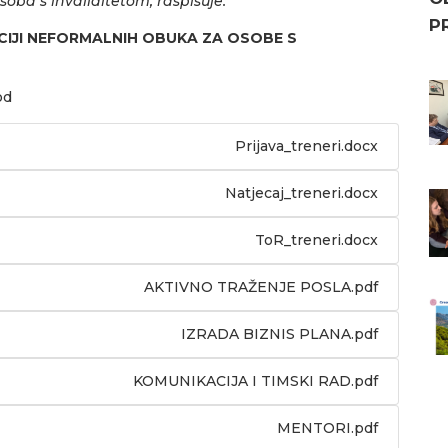
soba s invaliditetom, raspisuje:
P
ACIJI NEFORMALNIH OBUKA ZA OSOBE S
od
Prijava_treneri.docx
Natjecaj_treneri.docx
ToR_treneri.docx
AKTIVNO TRAŽENJE POSLA.pdf
IZRADA BIZNIS PLANA.pdf
KOMUNIKACIJA I TIMSKI RAD.pdf
MENTORI.pdf