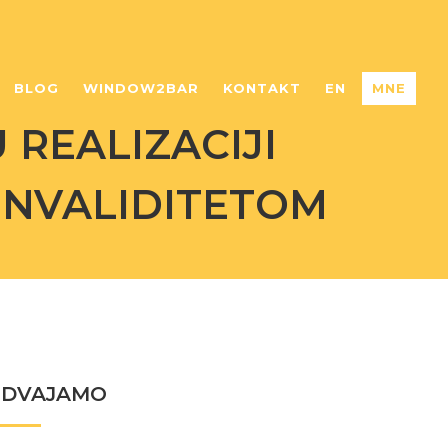
BLOG
WINDOW2BAR
KONTAKT
EN
MNE
 REALIZACIJI
INVALIDITETOM
ZDVAJAMO