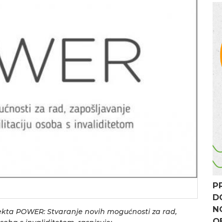
P
D
N
jekta POWER: Stvaranje novih mogućnosti za rad,
O