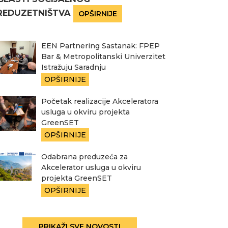
REDUZETNIŠTVA
OPŠIRNIJE
EEN Partnering Sastanak: FPEP
Bar & Metropolitanski Univerzitet
Istražuju Saradnju
OPŠIRNIJE
Početak realizacije Akceleratora
usluga u okviru projekta
GreenSET
OPŠIRNIJE
Odabrana preduzeća za
Akcelerator usluga u okviru
projekta GreenSET
OPŠIRNIJE
PRIKAŽI SVE NOVOSTI