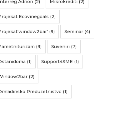
Interreg Adrion (2)
Mikrokrediti (2)
Projekat Ecovinegoals (2)
Projekat'window2bar' (9)
Seminar (4)
Pametniturizam (9)
Suveniri (7)
Ostanidoma (1)
Support4SME (1)
Window2bar (2)
Omladinsko Preduzetnistvo (1)