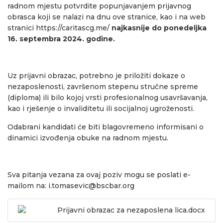
radnom mjestu potvrdite popunjavanjem prijavnog
obrasca koji se nalazi na dnu ove stranice, kao i na web
stranici
https://caritascg.me/
najkasnije do ponedeljka
16. septembra 2024. godine.
Uz prijavni obrazac, potrebno je priložiti dokaze o
nezaposlenosti, završenom stepenu stručne spreme
(diploma) ili bilo kojoj vrsti profesionalnog usavršavanja,
kao i rješenje o invaliditetu ili socijalnoj ugroženosti.
Odabrani kandidati će biti blagovremeno informisani o
dinamici izvođenja obuke na radnom mjestu.
Sva pitanja vezana za ovaj poziv mogu se poslati e-
mailom na:
i.tomasevic@bscbar.org
Prijavni obrazac za nezaposlena lica.docx