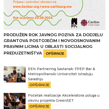
PRODUŽEN ROK JAVNOG POZIVA ZA DODJELU
GRANTOVA POSTOJEĆIM I NOVOOSNOVANIM
PRAVNIM LICIMA U OBLASTI SOCIJALNOG
PREDUZETNIŠTVA
OPŠIRNIJE
EEN Partnering Sastanak: FPEP Bar &
Metropolitanski Univerzitet Istražuju
Saradnju
OPŠIRNIJE
Početak realizacije Akceleratora usluga u
okviru projekta GreenSET
OPŠIRNIJE