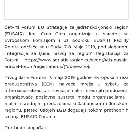
Četvrti Forum EU Strategije za jadransko-jonski region
(EUSAIR), koji Crna Gora organizuje u saradnji sa
Evropskom komisijom i uz podršku EUSAIR Facility
Pointa, održaće se u Budvi 7-8. Maja 2019, pod sloganom
'Integracija za ljude, razvoj za region'. Registracija za
Forum:
https://www.adriatic-ionian.eu/event/4th-eusair-
annual-forum/registrations/
(*obavezno).
Prvog dana Foruma, 7. maja 2019. godine, Evropska mreža
preduzetništva (EEN), najveća mreža u svijetu za
internacionalizaciju i inovacije malih i srednjih preduzeća,
organizovaće poslovne susrete među organizacijama i
malim i srednjim preduzećima u Jadranskom i Jonskom
regionu, prateći uspjeh B2B događaja tokom prethodnih
izdanja EUSAIR Foruma
Prethodni događaji: