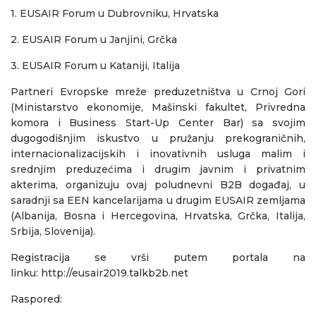
1. EUSAIR Forum u Dubrovniku, Hrvatska
2. EUSAIR Forum u Janjini, Grčka
3. EUSAIR Forum u Kataniji, Italija
Partneri Evropske mreže preduzetništva u Crnoj Gori
(Ministarstvo ekonomije, Mašinski fakultet, Privredna
komora i Business Start-Up Center Bar) sa svojim
dugogodišnjim iskustvo u pružanju prekograničnih,
internacionalizacijskih i inovativnih usluga malim i
srednjim preduzećima i drugim javnim i privatnim
akterima, organizuju ovaj poludnevni B2B događaj, u
saradnji sa EEN kancelarijama u drugim EUSAIR zemljama
(Albanija, Bosna i Hercegovina, Hrvatska, Grčka, Italija,
Srbija, Slovenija).
Registracija se vrši putem portala na
linku:
http://eusair2019.talkb2b.net
Raspored: