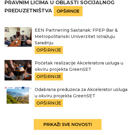
PRAVNIM LICIMA U OBLASTI SOCIJALNOG
PREDUZETNIŠTVA
OPŠIRNIJE
EEN Partnering Sastanak: FPEP Bar &
Metropolitanski Univerzitet Istražuju
Saradnju
OPŠIRNIJE
Početak realizacije Akceleratora usluga u
okviru projekta GreenSET
OPŠIRNIJE
Odabrana preduzeća za Akcelerator usluga
u okviru projekta GreenSET
OPŠIRNIJE
PRIKAŽI SVE NOVOSTI