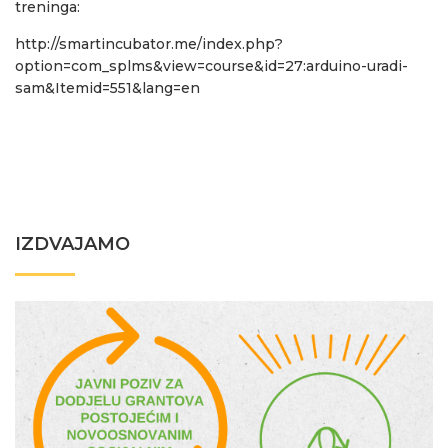
treninga:
http://smartincubator.me/index.php?
option=com_splms&view=course&id=27:arduino-uradi-
sam&Itemid=551&lang=en
IZDVAJAMO