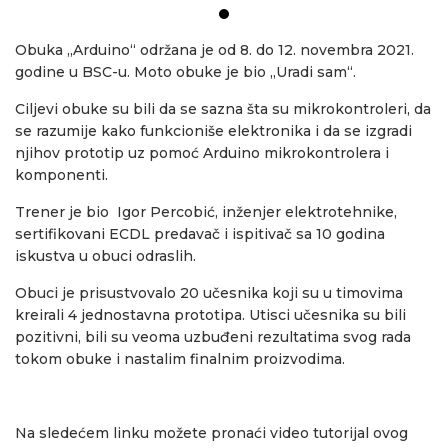
Obuka „Arduino“ održana je od 8. do 12. novembra 2021.
godine u BSC-u. Moto obuke je bio „Uradi sam“.
Ciljevi obuke su bili da se sazna šta su mikrokontroleri, da
se razumije kako funkcioniše elektronika i da se izgradi
njihov prototip uz pomoć Arduino mikrokontrolera i
komponenti.
Trener je bio Igor Percobić, inženjer elektrotehnike,
sertifikovani ECDL predavač i ispitivač sa 10 godina
iskustva u obuci odraslih.
Obuci je prisustvovalo 20 učesnika koji su u timovima
kreirali 4 jednostavna prototipa. Utisci učesnika su bili
pozitivni, bili su veoma uzbuđeni rezultatima svog rada
tokom obuke i nastalim finalnim proizvodima.
Na sledećem linku možete pronaći video tutorijal ovog