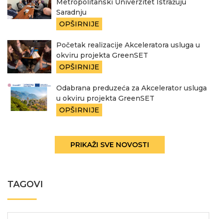
Metropolitanski Univerzitet Istražuju
Saradnju
OPŠIRNIJE
Početak realizacije Akceleratora usluga u
okviru projekta GreenSET
OPŠIRNIJE
Odabrana preduzeća za Akcelerator usluga
u okviru projekta GreenSET
OPŠIRNIJE
PRIKAŽI SVE NOVOSTI
TAGOVI