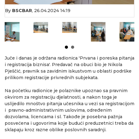
By
BSCBAR
,
26.04.2024 14:19
Juče i danas je održana radionica 'Prvana i poreska pitanja
i registracija biznisa'. Predavač na obuci bio je Nikola
Pješčić, pravnik sa zavidnim iskustvom u oblasti podrške
prilikom registracije privrednih subjekata.
Na početku radionice je polaznike upoznao sa pravnim
okvirom za registraciju djelatnosti, a nakon toga je
uslijedilo mnoštvo pitanja učesnika u vezi sa registracijom
i p
ravno-administrativnim uslovima, određenim
dozvolama, licencama i sl. Takođe je posebna pažnja
posvećena i ugovorima koje budući preduzetnici treba da
sklapaju kroz razne oblike poslovnih saradnji.