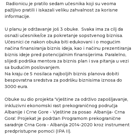
Radionicu je pratilo sedam učesnika koji su veoma
pažljivo pratili i iskazali veliku zahvalnost za korisne
informacije.
U planu je održavanje još 3 obuke. Svaka ima za cilj da
osnaži učesnike/ce za pokretanje sopstvenog biznisa.
Učesnici će nakon obuka biti edukovani i o mogućim
načina finansiranja biznis ideja, kao i načinu prezentiranja
biznis ideje pred potencijalnim finansijerima. Paralelno,
slijedi podrška mentora za biznis plan i sva pitanja u vezi
sa budućim poslovanjem.
Na kraju će 5 nosilaca najboljih biznis planova dobiti
bespovratna sredstva za podršku biznisima iznosa do
3000 eura.
Obuke su dio projekta 'Vještine za održivo zapošljavanje,
inkluzivni ekonomski rast prekograničnog područja
Albanije i Crne Gore - Vještine za posao Albanija- Crna
Gora'. Projekat je podržan Programom prekogranične
saradnje Crna Gora - Albanija 2014-2020 kroz instrument
predpristupne pomoći (IPA II).