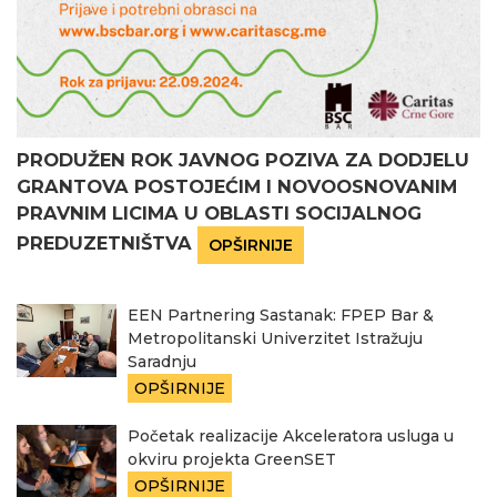
PRODUŽEN ROK JAVNOG POZIVA ZA DODJELU
GRANTOVA POSTOJEĆIM I NOVOOSNOVANIM
PRAVNIM LICIMA U OBLASTI SOCIJALNOG
PREDUZETNIŠTVA
OPŠIRNIJE
EEN Partnering Sastanak: FPEP Bar &
Metropolitanski Univerzitet Istražuju
Saradnju
OPŠIRNIJE
Početak realizacije Akceleratora usluga u
okviru projekta GreenSET
OPŠIRNIJE