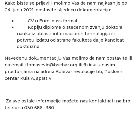
Kako biste se prijavili, molimo Vas da nam najkasnije do
04. juna 2021. dostavite sljedecu dokumentaciju:
CV u Euro-pass format
Kopiju diplome o stecenom zvanju doktora
nauka iz oblasti informacionih tehnologija ili
potvrdu izdatu od strane fakulteta da je kandidat
doktorand
Navedenu dokumentaciju Vas molimo da nam dostavite ili
na email
i.tomasevic@bscbar.org
ili fizicki u nasim
prostorijama na adresi Bulevar revolucije bb, Poslovni
centar Kula A, sprat V
Za sve ostale informacije možete nas kontaktirati na broj
telefona 030 686 -380