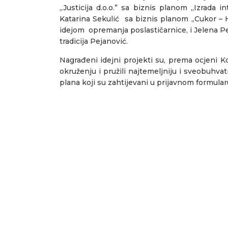
,,Justicija d.o.o.” sa biznis planom ,,Izrada
Katarina Sekulić sa biznis planom ,,Cukor –
idejom opremanja poslastičarnice, i Jelena P
tradicija Pejanović.
Nagrađeni idejni projekti su, prema ocjeni Kom
okruženju i pružili najtemeljniju i sveobuhva
plana koji su zahtijevani u prijavnom formular