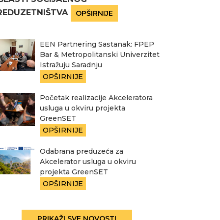
REDUZETNIŠTVA
OPŠIRNIJE
EEN Partnering Sastanak: FPEP
Bar & Metropolitanski Univerzitet
Istražuju Saradnju
OPŠIRNIJE
Početak realizacije Akceleratora
usluga u okviru projekta
GreenSET
OPŠIRNIJE
Odabrana preduzeća za
Akcelerator usluga u okviru
projekta GreenSET
OPŠIRNIJE
PRIKAŽI SVE NOVOSTI