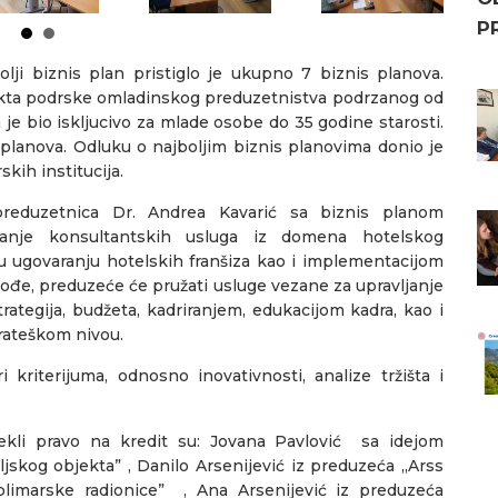
P
ji biznis plan pristiglo je ukupno 7 biznis planova.
ekta podrske omladinskog preduzetnistva podrzanog od
je bio iskljucivo za mlade osobe do 35 godine starosti.
 planova. Оdluku o najboljim biznis planovima donio je
skih institucija.
preduzetnica Dr. Andrea Kavarić sa biznis planom
žanje konsultantskih usluga iz domena hotelskog
ugovaranju hotelskih franšiza kao i implementacijom
kođe, preduzeće će pružati usluge vezane za upravljanje
ategija, budžeta, kadriranjem, edukacijom kadra, kao i
rateškom nivou.
i kriterijuma, odnosno inovativnosti, analize tržišta i
tekli pravo na kredit su: Jovana Pavlović sa idejom
jskog objekta” , Danilo Arsenijević iz preduzeća ,,Arss
olimarske radionice” , Ana Arsenijević iz preduzeća