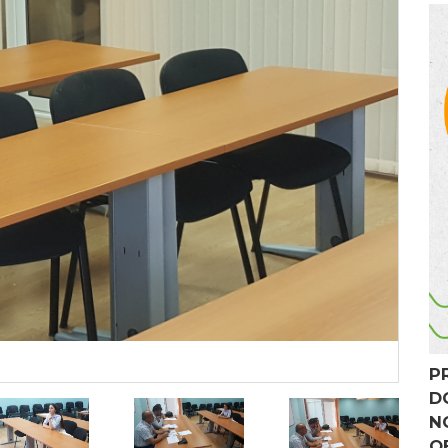
P
D
N
O