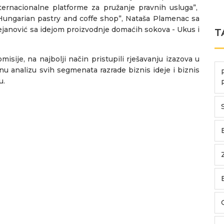
 internacionalne platforme za pružanje pravnih usluga”,
 Hungarian pastry and coffe shop”, Nataša Plamenac sa
ejanović sa idejom proizvodnje domaćih sokova - Ukus i
T
isije, na najbolji način pristupili rješavanju izazova u
tnu analizu svih segmenata razrade biznis ideje i biznis
u.