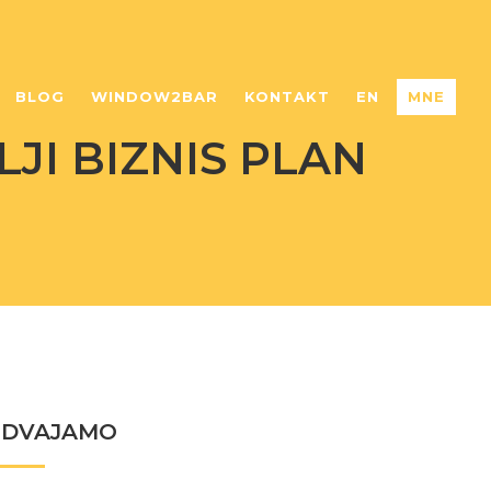
BLOG
WINDOW2BAR
KONTAKT
EN
MNE
JI BIZNIS PLAN
ZDVAJAMO