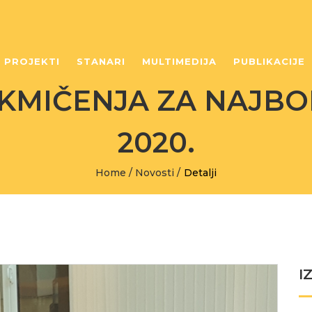
PROJEKTI
STANARI
MULTIMEDIJA
PUBLIKACIJE
KMIČENJA ZA NAJBOL
2020.
Home
/
Novosti
/
Detalji
I