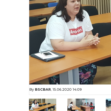
By
BSCBAR
,
15.06.2020 14:09