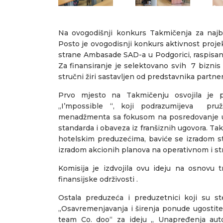
Na ovogodišnji konkurs Takmičenja za najbol
Posto je ovogodisnji konkurs aktivnost proj
strane Ambasade SAD-a u Podgorici, raspisan 
Za finansiranje je selektovano svih 7 biznis
stručni žiri sastavljen od predstavnika partner
Prvo mjesto na Takmičenju osvojila je 
„I’mpossible “, koji podrazumijeva pru
menadžmenta sa fokusom na posredovanje u 
standarda i obaveza iz franšiznih ugovora. Ta
hotelskim preduzećima, baviće se izradom str
izradom akcionih planova na operativnom i st
Komisija je izdvojila ovu ideju na osnovu tr
finansijske održivosti .
Ostala preduzeća i preduzetnici koji su s
,,Osavremenjavanja i širenja ponude ugostitel
team Co. doo“ za ideju ,, Unapređenja aut