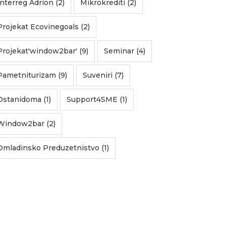
Interreg Adrion (2)
Mikrokrediti (2)
Projekat Ecovinegoals (2)
Projekat'window2bar' (9)
Seminar (4)
Pametniturizam (9)
Suveniri (7)
Ostanidoma (1)
Support4SME (1)
Window2bar (2)
Omladinsko Preduzetnistvo (1)