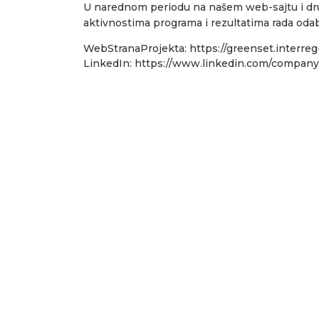
U narednom periodu na našem web-sajtu i dru
aktivnostima programa i rezultatima rada oda
WebStranaProjekta:
https://greenset.interre
LinkedIn:
https://www.linkedin.com/compan