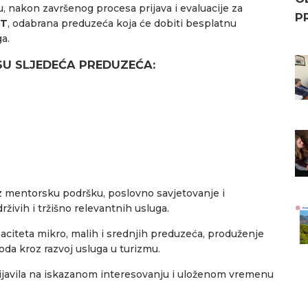
 nakon završenog procesa prijava i evaluacije za
P
ET
, odabrana preduzeća koja će dobiti besplatnu
a.
U SLJEDEĆA PREDUZEĆA:
 mentorsku podršku, poslovno savjetovanje i
drživih i tržišno relevantnih usluga.
aciteta mikro, malih i srednjih preduzeća, produženje
hoda kroz razvoj usluga u turizmu.
ijavila na iskazanom interesovanju i uloženom vremenu