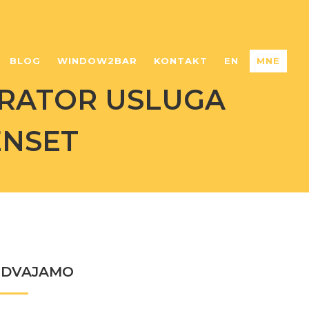
BLOG
WINDOW2BAR
KONTAKT
EN
MNE
RATOR USLUGA
ENSET
ZDVAJAMO