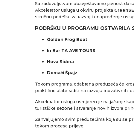
Sa zadovoljstvom obavještavamo javnost da su,
Akcelerator usluga u okviru projekta
GreenS
stručnu podršku za razvoj i unapređenje uslug
PODRŠKU U PROGRAMU OSTVARILA S
Golden Frog Boat
In Bar TA AVE TOURS
Nova Sidera
Domaći Špajz
Tokom programa, odabrana preduzeća će kroz
praktične alate raditi na razvoju inovativnih, o
Akcelerator usluga usmjeren je na jačanje kap
turističke sezone i stvaranje novih izvora pri
Zahvaljujemo svim preduzećima koja su se pr
tokom procesa prijave.