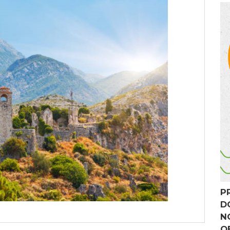
P
D
N
O