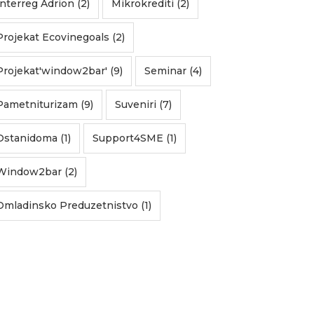
Interreg Adrion (2)
Mikrokrediti (2)
Projekat Ecovinegoals (2)
Projekat'window2bar' (9)
Seminar (4)
Pametniturizam (9)
Suveniri (7)
Ostanidoma (1)
Support4SME (1)
Window2bar (2)
Omladinsko Preduzetnistvo (1)