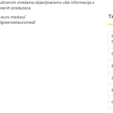
štvenim mrežama objavljivaćemo više informacija o
branih preduzeća.
T
g-euro-med.eu/
y/greenseteuromed/