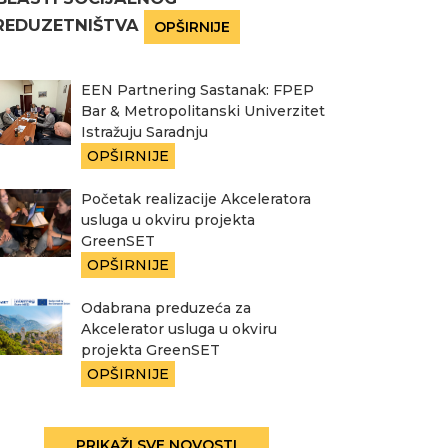
REDUZETNIŠTVA
OPŠIRNIJE
EEN Partnering Sastanak: FPEP
Bar & Metropolitanski Univerzitet
Istražuju Saradnju
OPŠIRNIJE
Početak realizacije Akceleratora
usluga u okviru projekta
GreenSET
OPŠIRNIJE
Odabrana preduzeća za
Akcelerator usluga u okviru
projekta GreenSET
OPŠIRNIJE
PRIKAŽI SVE NOVOSTI