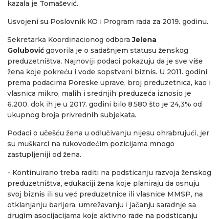
kazala je Tomašević.
Usvojeni su Poslovnik KO i Program rada za 2019. godinu.
Sekretarka Koordinacionog odbora
Jelena
Golubović
govorila je o sadašnjem statusu ženskog
preduzetništva. Najnoviji podaci pokazuju da je sve više
žena koje pokreću i vode sopstveni biznis. U 2011. godini,
prema podacima Poreske uprave, broj preduzetnica, kao i
vlasnica mikro, malih i srednjih preduzeća iznosio je
6.200, dok ih je u 2017. godini bilo 8.580 što je 24,3% od
ukupnog broja privrednih subjekata.
Podaci o učešću žena u odlučivanju nijesu ohrabrujući, jer
su muškarci na rukovodećim pozicijama mnogo
zastupljeniji od žena.
- Kontinuirano treba raditi na podsticanju razvoja ženskog
preduzetništva, edukaciji žena koje planiraju da osnuju
svoj biznis ili su već preduzetnice ili vlasnice MMSP, na
otklanjanju barijera, umrežavanju i jačanju saradnje sa
drugim asocijacijama koje aktivno rade na podsticanju