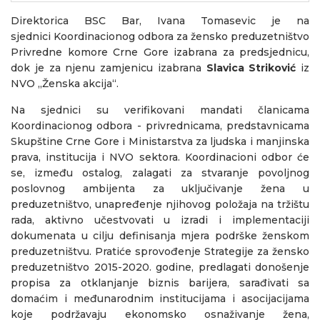
Direktorica BSC Bar, Ivana Tomasevic je na
sjednici Koordinacionog odbora za žensko preduzetništvo
Privredne komore Crne Gore izabrana za predsjednicu,
dok je za njenu zamjenicu izabrana
Slavica Striković
iz
NVO „Ženska akcija“.
Na sjednici su verifikovani mandati članicama
Koordinacionog odbora - privrednicama, predstavnicama
Skupštine Crne Gore i Ministarstva za ljudska i manjinska
prava, institucija i NVO sektora. Koordinacioni odbor će
se, između ostalog, zalagati za stvaranje povoljnog
poslovnog ambijenta za uključivanje žena u
preduzetništvo, unapređenje njihovog položaja na tržištu
rada, aktivno učestvovati u izradi i implementaciji
dokumenata u cilju definisanja mjera podrške ženskom
preduzetništvu. Pratiće sprovođenje Strategije za žensko
preduzetništvo 2015-2020. godine, predlagati donošenje
propisa za otklanjanje biznis barijera, sarađivati sa
domaćim i međunarodnim institucijama i asocijacijama
koje podržavaju ekonomsko osnaživanje žena,