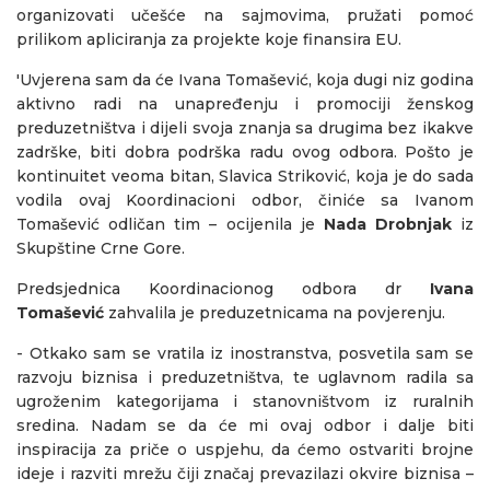
organizovati učešće na sajmovima, pružati pomoć
prilikom apliciranja za projekte koje finansira EU.
'Uvjerena sam da će Ivana Tomašević, koja dugi niz godina
aktivno radi na unapređenju i promociji ženskog
preduzetništva i dijeli svoja znanja sa drugima bez ikakve
zadrške, biti dobra podrška radu ovog odbora. Pošto je
kontinuitet veoma bitan, Slavica Striković, koja je do sada
vodila ovaj Koordinacioni odbor, činiće sa Ivanom
Tomašević odličan tim – ocijenila je
Nada Drobnjak
iz
Skupštine Crne Gore.
Predsjednica Koordinacionog odbora dr
Ivana
Tomašević
zahvalila je preduzetnicama na povjerenju.
- Otkako sam se vratila iz inostranstva, posvetila sam se
razvoju biznisa i preduzetništva, te uglavnom radila sa
ugroženim kategorijama i stanovništvom iz ruralnih
sredina. Nadam se da će mi ovaj odbor i dalje biti
inspiracija za priče o uspjehu, da ćemo ostvariti brojne
ideje i razviti mrežu čiji značaj prevazilazi okvire biznisa –