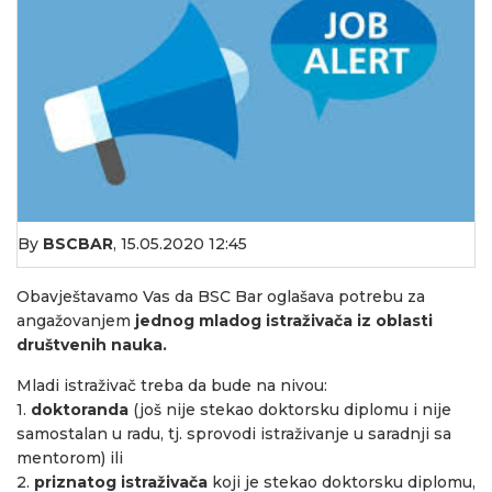
By
BSCBAR
,
15.05.2020 12:45
Obavještavamo Vas da BSC Bar oglašava potrebu za
angažovanjem
jednog mladog istraživača iz oblasti
društvenih nauka.
Mladi istraživač treba da bude na nivou:
1.
doktoranda
(još nije stekao doktorsku diplomu i nije
samostalan u radu, tj. sprovodi istraživanje u saradnji sa
mentorom) ili
2.
priznatog istraživača
koji je stekao doktorsku diplomu,