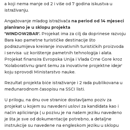
a koji nema manje od 2 i više od 7 godina iskustva u
istraživanju.
Angažovanje mladog istraživača
na period od 14 mjeseci
planirano je u sklopu projekta
'WINDOW2BAR'.
Projekat ima za cilj da doprinese razvoju
Bara kao pametne turističke destinacije što
podrazumijeva kreiranje inovativnih turističkih proizvoda
i servisa uz korištenje pametnih tehnologija i alata.
Projekat finansira Evropska Unija i Vlada Crne Gore kroz
'Kolaborativnu grant šemu za inovativne projektne ideje'
koju sprovodi Ministarstvo nauke.
Rezultat projekta biće istraživanje i 2 rada publikovana u
međunarodnom časopisu na SSCI listi.
U prilogu, na dnu ove stranice dostavljamo poziv za
projekat u kojem su navedeni uslovi za kandidata kao i
način apliciranja ( u pozivu je na našem jeziku navedeno
je šta je sve od dokumentacije potrebno, a detaljne
instrukcije su navedene na engleskom jeziku u sklopu