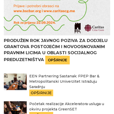
PRODUŽEN ROK JAVNOG POZIVA ZA DODJELU
GRANTOVA POSTOJEĆIM I NOVOOSNOVANIM
PRAVNIM LICIMA U OBLASTI SOCIJALNOG
PREDUZETNIŠTVA
OPŠIRNIJE
EEN Partnering Sastanak: FPEP Bar &
Metropolitanski Univerzitet Istražuju
Saradnju
OPŠIRNIJE
Početak realizacije Akceleratora usluga u
okviru projekta GreenSET