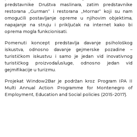
predstavnike Društva maslinara, zatim predstavnike
restorana „Gurman“ i restorana „Mornar“ koji su nam
omogućili postavljanje opreme u njihovim objektima,
napajanje na struju i priključak na internet kako bi
oprema mogla funkcionisati.
Pomenuti koncept predstavlja davanje psihološkog
iskustva, odnosno davanje gejmerske pozadine –
turističkom iskustvu i samo je jedan vid inovativnog
turističkog proizvoda/usluge, odnosno jedan vid
gejmifikacije u turizmu.
Projekat Window2Bar je podržan kroz Program IPA II
Multi Annual Action Programme for Montenegro of
Employment, Education and Social policies (2015-2017).