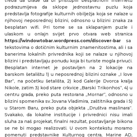
treba da urade da bi pristupili besplatnom internetu
podrazumijeva da sklope jednostavnu puzlu koja
predstavlja fotografije kulturnih obilježja koja se nalaze u
njihovoj neposrednoj blizini, odnosno u blizini znaka za
besplatan wifi. Pri tome se sa sklapanjem puzle i
ulaskom u onlajn svijet prvo otvara web stranica
https://windowtobar.wordpress.com/discover-bar
sa
tekstovima o dotičnim kulturnim znamenitostima, ali i sa
banerima lokalnih privrednika koji se nalaze u njihovoj
blizini i predstavljaju ponudu koja bi turiste mogla privući.
Besplatan internet je postavljen na 2 lokacije na
barskom šetalištu 1) u neposrednoj blizini oznake „I love
Bar“, na početku šetališta, 2) kod Galerije Dvorca kralja
Nikole, zatim 3) kod stare crkvice „Barski Trikonhos“, 4) u
centru grada, preko puta restorana „Mornar“, odnosno u
blizini spomenika sv.Jovana Vladimira, zaštitnika grada i 5)
u Starom Baru, preko puta objekta „Društva maslinara“.
Svakako, da lokalne institucije i privrednici nisu imali
sluha za naš projekat, finalni rezultat, postavljanje bikona
se ne bi mogao realizovati. U ovom kontekstu moramo
pomenuti predstavnike Kulturnog centra, Marine AD,