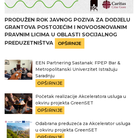
PRODUŽEN ROK JAVNOG POZIVA ZA DODJELU
GRANTOVA POSTOJEĆIM I NOVOOSNOVANIM
PRAVNIM LICIMA U OBLASTI SOCIJALNOG
PREDUZETNIŠTVA
OPŠIRNIJE
EEN Partnering Sastanak: FPEP Bar &
Metropolitanski Univerzitet Istražuju
Saradnju
OPŠIRNIJE
Početak realizacije Akceleratora usluga u
okviru projekta GreenSET
OPŠIRNIJE
Odabrana preduzeća za Akcelerator usluga
u okviru projekta GreenSET
OPŠIRNIJE