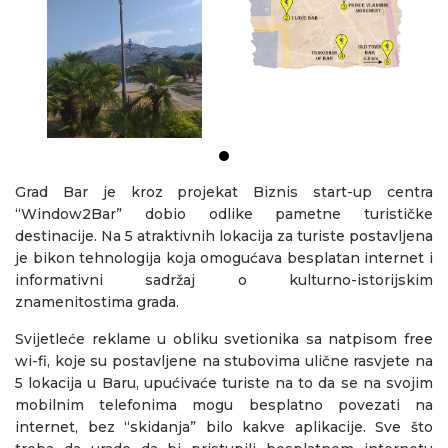
Grad Bar je kroz projekat Biznis start-up centra
“Window2Bar” dobio odlike pametne turističke
destinacije. Na 5 atraktivnih lokacija za turiste postavljena
je bikon tehnologija koja omogućava besplatan internet i
informativni sadržaj o kulturno-istorijskim
znamenitostima grada.
Svijetleće reklame u obliku svetionika sa natpisom free
wi-fi, koje su postavljene na stubovima ulične rasvjete na
5 lokacija u Baru, upućivaće turiste na to da se na svojim
mobilnim telefonima mogu besplatno povezati na
internet, bez “skidanja” bilo kakve aplikacije. Sve što