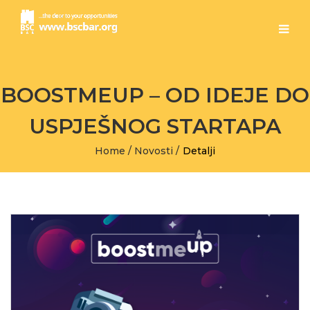
BOOSTMEUP – OD IDEJE DO
USPJEŠNOG STARTAPA
Home
/
Novosti
/
Detalji