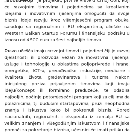
„
BoostMeUp“
je projekat, prvi te vrste u Crnoj Gori, koji
će razvojnim timovima i pojedincima sa kreativnim
idejama i inovativnim rješenjima omogućiti da svoje
biznis ideje razviju kroz višemjesečni program obuka,
saradnju sa regionalnim i EU ekspertima, učešće na
Western Balkan Startup Forumu i finansijsku podršku u
iznosu od 4.500 eura za šest najboljih timova.
Pravo učešća imaju razvojni timovi i pojedinci čiji je razvoj
djelatnosti ili proizvoda vezan za inovativna rješenja,
usluge i tehnologije u oblastima poljoprivrede i hrane,
energetike, ICT-a, prerađivačke industrije, medicine i
kvaliteta života, građevinarstva i turizma. Nakon
inicijalnog poziva prijavljenim timovima koji imaju
ideju/koncept ili formirano preduzeće, te odabira
najboljih, počinje petomjesečni program koji za cilj ima da
polaznicima, tj. budućim startapovima, pruži neophodna
znanja i iskustva kako bi pokrenuli biznis. Pored
nacionalnih, regionalnih i eksperata iz zemalja EU sa
velikim znanjem i višegodišnjim iskustvom i finansijske
pomoći za pokretanje biznisa, učesnici će imati priliku da