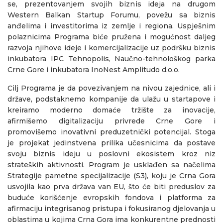
se, prezentovanjem svojih biznis ideja na drugom
Western Balkan Startup Forumu, povežu sa biznis
anđelima i investitorima iz zemlje i regiona. Uspješnim
polaznicima Programa biće pružena i mogućnost daljeg
razvoja njihove ideje i komercijalizacije uz podršku biznis
inkubatora IPC Tehnopolis, Naučno-tehnološkog parka
Crne Gore i inkubatora InoNest Amplitudo d.o.o.
Cilj Programa je da povezivanjem na nivou zajednice, ali i
države, podstaknemo kompanije da ulažu u startapove i
kreiramo moderno domaće tržište za inovacije,
afirmišemo digitalizaciju privrede Crne Gore i
promovišemo inovativni preduzetnički potencijal. Stoga
je projekat jedinstvena prilika učesnicima da postave
svoju biznis ideju u poslovni ekosistem kroz niz
strateških aktivnosti. Program je usklađen sa načelima
Strategije pametne specijalizacije (S3), koju je Crna Gora
usvojila kao prva država van EU, što će biti preduslov za
buduće korišćenje evropskih fondova i platforma za
afirmaciju integrisanog pristupa i fokusiranog djelovanja u
oblastima u kojima Crna Gora ima konkurentne prednosti